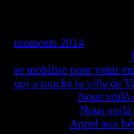
Commentaires récents
Pension de famille "Lumi
moments 2014
ARNAUD nathalie
dans
se mobilise pour venir en
qui a touché la ville de V
Latelier
dans
Nous voilà 
Thomas
dans
Nous voilà 
Claire
dans
Appel aux b